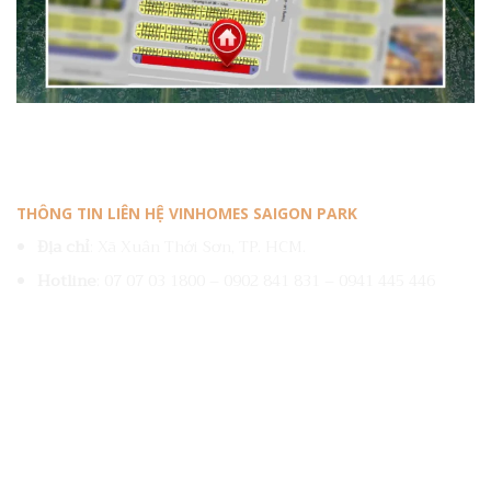
THÔNG TIN LIÊN HỆ VINHOMES SAIGON PARK
Địa chỉ
: Xã Xuân Thới Sơn, TP. HCM.
Hotline
:
07 07 03 1800
–
0902 841 831
–
0941 445 446