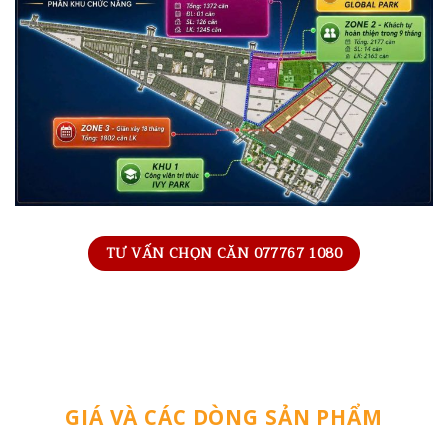
TƯ VẤN CHỌN CĂN 077767 1080
GIÁ VÀ CÁC DÒNG SẢN PHẨM