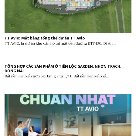
TT Avio: Mặt bằng tổng thể dự án TT Avio
TT AVIO, là dự án khu căn hộ tại mặt tiền đường ĐT743C, Dĩ An,...
TỔNG HỢP CÁC SẢN PHẨM Ở TIẾN LỘC GARDEN, NHƠN TRẠCH,
ĐỒNG NAI
Đất nền liên kế vườn 5x18m giá từ 1,7 tỉ Đất nền liên kế phố...