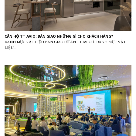
CĂN HỘ TT AVIO: BÀN GIAO NHỮNG GÌ CHO KHÁCH HÀNG?
DANH MỤC VẬT LIỆU BÀN GIAO DỰ ÁN TT AVIO 1. DANH MỤC VẬT
LIỆU...